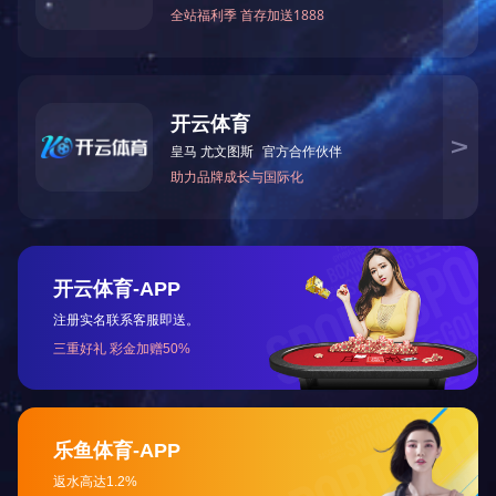
开云online(中国)
联 系 人 ： 销售部长 万素娟
联系电话： 0429-4561565
手 机： 18740291032
传 真： 0429-4561566
网 址： www.dogwatchtampabay.com
邮 编： 125015
邮 箱： 2424340416@qq.com lntdby@163.com
地 址：辽宁省葫芦岛市南票区102国道