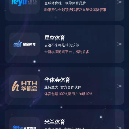
首页
通达集团
企业简介
资质荣誉
企业风采
文化理念
组织机构
光辉历程
老总致辞
产品展厅
D、MD、DG、DF卧式多级离心泵
S(R)、Sh(R)型中开泵
TDOS型双吸中开离心泵
高吸程矿用卧式多级泵
MD(P)型煤矿耐用多级离心泵(自平衡)
MD(
对称平衡泵
ZDG、DG型次高压锅炉给水泵
DL、LG单吸多级立式离心泵
单级单吸立式离心泵
IS、ISR单级单吸卧式离心泵
ISW、ISZ型卧式直联泵
WQ型无堵塞潜水排污泵
QJ系列潜水电泵
配件专区
产品应用
应用领域
工程业绩
新闻资讯
公司新闻
行业动态
营销服务
服务承诺
样本下载
下属企业
开云online(中国)
首页
通达集团
企业简介
资质荣誉
企业风采
文化理念
组织机构
光辉历程
老总致辞
产品展厅