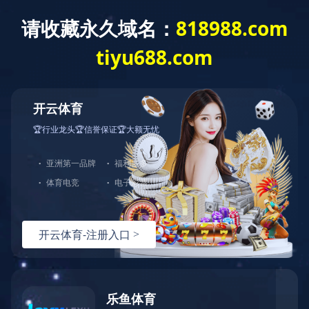


联系电话
0429-4561565

一键导航

TOP

全国服务热线
0429-4561565