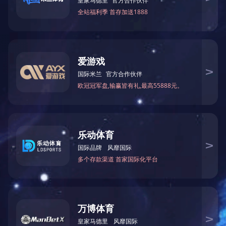
D、MD、DG、DF卧式多级离心泵
S(R)、Sh(R)型中开泵
TDOS型双吸中开离心泵
高吸程矿用卧式多级泵
MD(P)型煤矿耐用多级离心泵(自平衡)
MD(
对称平衡泵
ZDG、DG型次高压锅炉给水泵
DL、LG单吸多级立式离心泵
单级单吸立式离心泵
IS、ISR单级单吸卧式离心泵
ISW、ISZ型卧式直联泵
WQ型无堵塞潜水排污泵
QJ系列潜水电泵
配件专区
产品应用
应用领域
工程业绩
新闻资讯
公司新闻
行业动态
营销服务
服务承诺
样本下载
下属企业
开云online(中国)
当前位置：首页
开云online(中国)
开云online(中国)