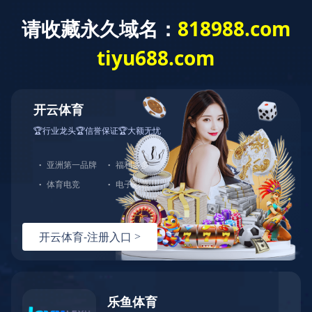


联系电话
0429-4561565

一键导航

TOP

全国服务热线
0429-4561565