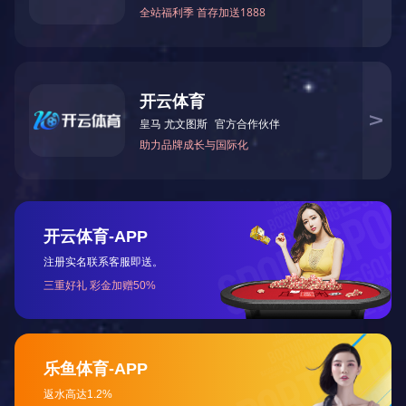
企业简介
资质荣誉
企业风采
文化理念
组织机构
光辉历程
老总致辞