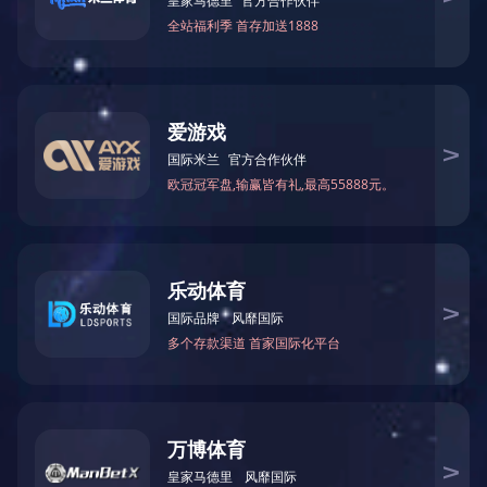
D、MD、DG、DF卧式多级离心泵
S(R)、Sh(R)型中开泵
TDOS型双吸中开离心泵
高吸程矿用卧式多级泵
MD(P)型煤矿耐用多级离心泵(自平衡)
MD(
对称平衡泵
ZDG、DG型次高压锅炉给水泵
DL、LG单吸多级立式离心泵
单级单吸立式离心泵
IS、ISR单级单吸卧式离心泵
ISW、ISZ型卧式直联泵
WQ型无堵塞潜水排污泵
QJ系列潜水电泵
配件专区
产品应用
应用领域
工程业绩
新闻资讯
公司新闻
行业动态
营销服务
服务承诺
样本下载
下属企业
开云online(中国)
当前位置：首页
通达集团
光辉历程
通达集团