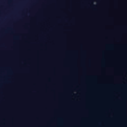
双相不锈钢材质的开发及应用。
2011年
新厂址在打渔山泵业基地落成。
2011年
中国通用机械工业协会授予集团公司所
在地“中国打渔山泵业基地”称号。
2012年
中国通用机械工业协会隋永滨会长为我
集团公司题词“建设好泵业基地，为国民
经济建设服务”。
2012年
研制高耐磨球铁QT1000-7材质，并应用
在实际工况中，在高耐磨场合应用取得
良好效果。
2012年
四川攀枝花盐边县南部区供水一期工程
中中标并投入使用。
2013年
双入口大流量矿用卧式多级离心泵获省
级鉴定。
2014年
新扩建试验站并进行技术改造，选择配
备新型流量计、扭矩仪，使试验数据更
精准，有利于进行技术分析、判断，不
2014年
断提高产品性能，提高产品竞争力。
获得国家实用新型专利证书（自平衡卧
式多级节能泵、双入口自平衡多级节能
泵、双吸中开节能泵）。
2015年
获葫芦岛名牌产品称号。树脂砂生产线
投入使用。
2016年