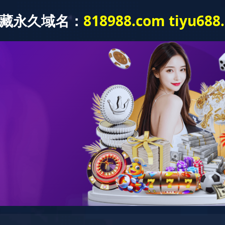
MD(SSP)型双入口对称平衡泵
ZDG、DG型次高压锅炉给水泵
DL、LG单吸多级立式离心泵
单级单吸立式离心泵
IS、ISR单级单吸卧式离心泵
ISW、ISZ型