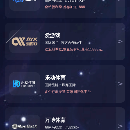
D、MD、DG、DF卧式多级离心泵
S(R)、Sh(R)型中开泵
TDOS型双吸中开离心泵
高吸程矿用卧式多级泵
MD(P)型煤矿耐用多级离心泵(自平衡)
MD(
对称平衡泵
ZDG、DG型次高压锅炉给水泵
DL、LG单吸多级立式离心泵
单级单吸立式离心泵
IS、ISR单级单吸卧式离心泵
ISW、ISZ型卧式直联泵
WQ型无堵塞潜水排污泵
QJ系列潜水电泵
配件专区
产品应用
应用领域
工程业绩
新闻资讯
公司新闻
行业动态
营销服务
服务承诺
样本下载
下属企业
开云online(中国)
当前位置：首页
产品展厅
S(R)、Sh(R)型中开泵
产品展厅