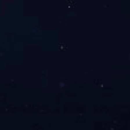
工作场合。该种结构型式的多级离心泵，相当于两台多级离心泵组合在一起，可实现并联和串联使用，既实现大流量，又获得高扬程，特别适合抢险现场使用。本多级离心泵