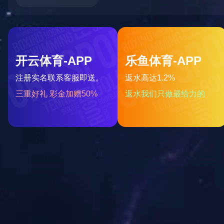
ZDG、DG型次高压锅炉给水泵
DL、LG单吸多级立式离心泵
单级单吸立式离心泵
IS、ISR单级单吸卧式离心泵
ISW、ISZ型卧式直联泵(管道泵）
WQ型无堵塞潜水排污泵
QJ系列潜水电泵
配件专区