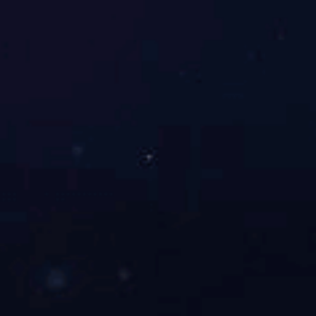
0），为环保节能产品。此型产品，叶轮对称布置，轴向定位，取消了平衡装置，主要零部件采用特殊耐磨材料，并改进了轴封装置，适用于工作压力频繁变化，含固体颗粒较多的
采用填料密封，从原动机方向看，泵为顺时针方向旋转。