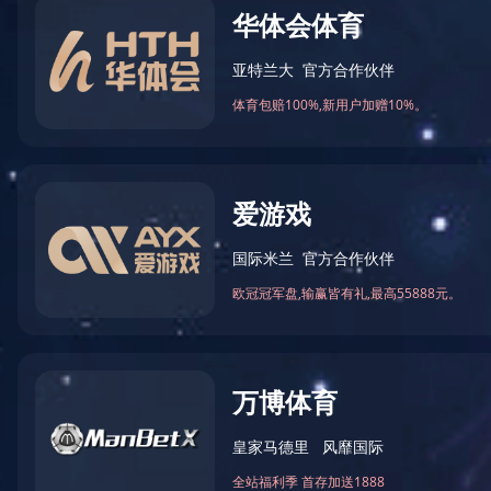
企业简介
资质荣誉
企业风采
文化理念
组织机构
光辉历程
老总致辞
产品展厅
D、MD、DG、DF卧式多级离心泵
S(R)、Sh(R)型中开泵
TDOS型双吸中开离心泵
高吸程矿用卧式多级泵
MD(P)型煤矿耐用多级离心泵(自平衡)
产品应用
应用领域
工程业绩
新闻资讯
公司新闻
行业动态
营销服务
服务承诺
样本下载
下属企业
开云online(中国)
当前位置：首页
产品展厅
MD(P)型煤矿耐用多级离心泵(自平衡)
产品展厅
D、MD、DG、DF卧式多级离心泵
S(R)、Sh(R)型中开泵
TDOS型双吸中开离心泵
高吸程矿用卧式多级泵
MD(P)型煤矿耐用多级离心泵(自平衡)
MD(SSP)型双入口对称平衡泵