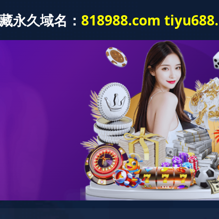
MD(SSP)型双入口对称平衡泵
ZDG、DG型次高压锅炉给水泵
DL、LG单吸多级立式离心泵
单级单吸立式离心泵
IS、ISR单级单吸卧式离心泵
ISW、ISZ型