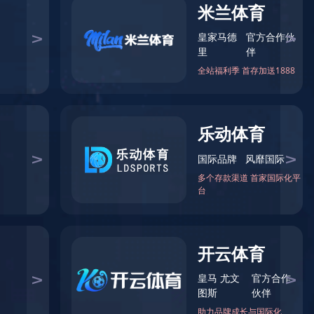
卧式直联泵(管道泵）
WQ型无堵塞潜水排污泵
QJ系列潜水电泵
配件专区