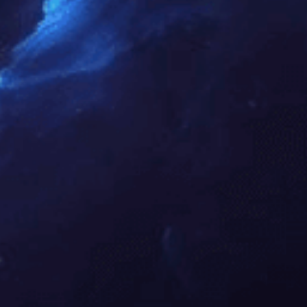


联系

一键

TO