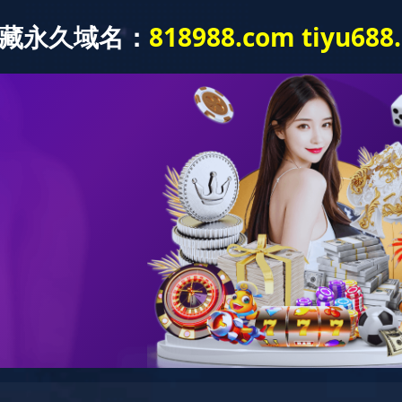
MD(SSP)型双入口对称平衡泵
ZDG、DG型次高压锅炉给水泵
DL、LG单吸多级立式离心泵
单级单吸立式离心泵
IS、ISR单级单吸卧式离心泵
ISW、ISZ型