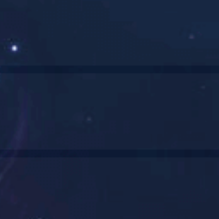
MD(SSP)型双入口对称平衡泵
ZDG、DG型次高压锅炉给水泵
DL、LG单吸多级立式离心泵
单级单吸立式离心泵
IS、ISR单级单吸卧式离心泵
ISW、ISZ型