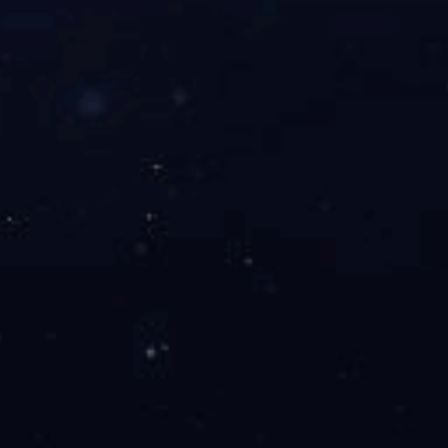
返回列表


